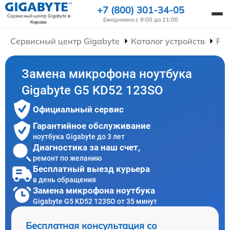
+7 (800) 301-34-05
Сервисный центр Gigabyte
в
Ежедневно с 9:00 до 21:00
Кирове
Сервисный центр Gigabyte
Каталог устройств
Рем
Замена микрофона ноутбука
Gigabyte G5 KD52 123SO
Официальный сервис
Гарантийное обслуживание
ноутбука Gigabyte до 3 лет
Диагностика за наш счет,
ремонт по желанию
Бесплатный выезд курьера
в день обращения
Замена микрофона ноутбука
Gigabyte G5 KD52 123SO от 35 минут
Бесплатная консультация со