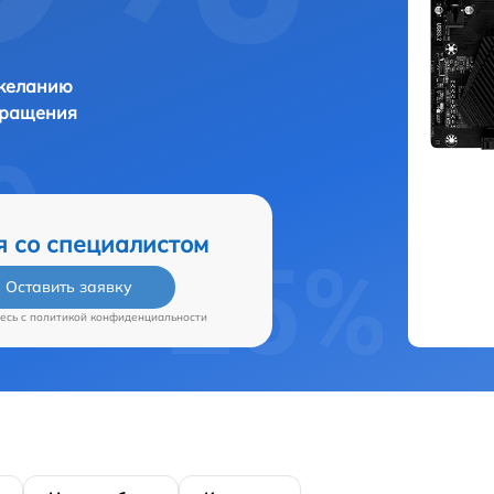
 желанию
бращения
я со специалистом
Оставить заявку
есь c
политикой конфиденциальности