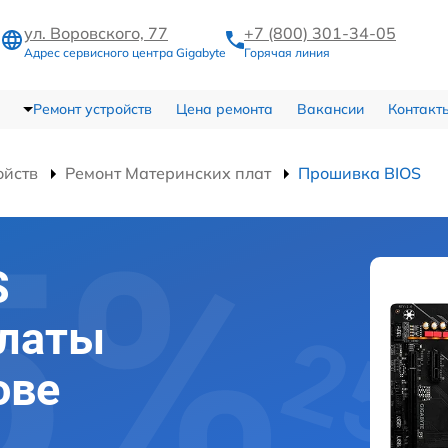
ул. Воровского, 77
+7 (800) 301-34-05
Адрес сервисного центра Gigabyte
Горячая линия
Ремонт устройств
Цена ремонта
Вакансии
Контакт
ойств
Ремонт Материнских плат
Прошивка BIOS
S
платы
ове